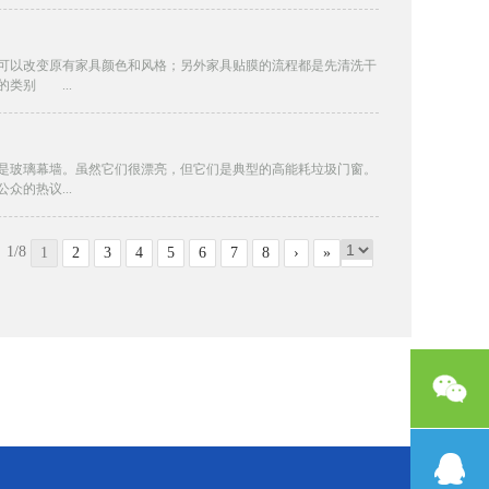
以改变原有家具颜色和风格；另外家具贴膜的流程都是先清洗干
类别 ...
玻璃幕墙。虽然它们很漂亮，但它们是典型的高能耗垃圾门窗。
的热议...
1/8
1
2
3
4
5
6
7
8
›
»