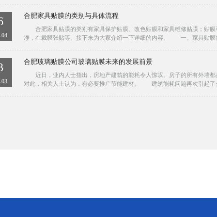
合肥家具贴膜的类别与具体流程
6
合肥家具贴膜的类别有家具保护贴膜、改色贴膜和家具维修贴膜；贴膜可
-04
净，在裁膜张贴等。接下来为大家介绍一下详细的内容。 一、家具贴膜的
合肥玻璃贴膜公司玻璃贴膜未来的发展前景
3
近日，业内人士指出，房地产建筑的能耗令人惊叹。房子的所有外墙都是
-03
对此，相关人士认为，有必要推广节能建材。 建筑能耗问题再次引起了公众