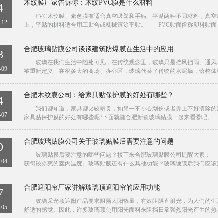
木纹膜厂家告诉你：木纹PVC膜是什么材料
4
PVC木纹膜、素色膜有适合真空吸塑和手贴、平贴两种不同材料，真空吸
-12
上，平贴的材料适合用工贴合或机械滚涂平贴。 PVC贴面俗称塑料贴面，是
合肥玻璃贴膜公司谈谈建筑防爆膜在生活中的应用
8
玻璃在我们生活中随处可见，在传统观念里，玻璃只是挡风挡雨、通风、
-09
被重新定义。在很多大的商场、办公区，玻璃代替了传统的水泥墙，给整体装饰
合肥木纹膜公司：给家具贴保护膜的好处有哪些？
4
我们都知道，家具都比较昂贵，如果一不小心划伤或者弄上不好清除的污
-07
家具贴保护膜的好处有哪些呢?下面就随合肥新颖玻璃贴膜一起来看看吧。 
合肥玻璃贴膜公司关于玻璃贴膜后需要注意的问题
0
玻璃贴膜后要注意的哪些问题？接下来合肥玻璃贴膜公司提醒大家： 
-04
获得较凉爽的室内温度。玻璃贴膜还有什么其他功能？玻璃镀膜后我们应该注意
合肥遮阳帘厂家讲解玻璃顶遮阳帘的应用功能
7
玻璃采光顶遮阳产品要求阻隔太阳热量，有效阻隔直射光，为人们的生活
-05
舒适的感觉。因此，许多玻璃顶使用阳光面料来阻挡日常强烈阳光产生的热量。