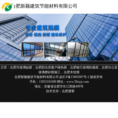
合肥新颖建筑节能材料有限公司
主营：合肥市玻璃贴膜，合肥阳光房窗户隔热膜，合肥银行玻璃防爆膜，合肥办公室
玻璃磨砂膜施工，合肥木纹膜
合肥新颖建筑节能材料有限公司
皖ICP备15005007号-2
版权所有
手机：
15055191699
网址：
www.58xyjc.com
地址：安徽省
合肥市长江西路499号
技术支持：
合肥通擎