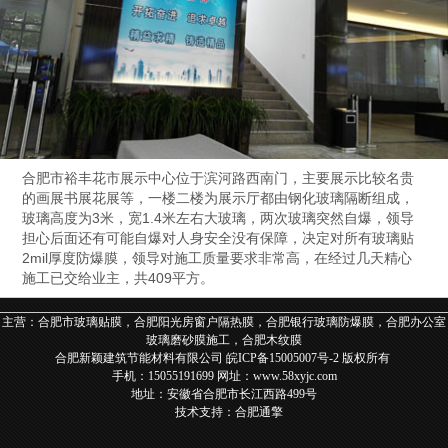
合肥市裕丰花市展示中心位于滨河路西南门，主要展示比较名贵
的画展书展花展等，一楼二楼为展示厅都由钢化玻璃隔断组成，
玻璃高度为3米，宽1.4米左右大玻璃，两次玻璃突然自爆，领导
担心后面还有可能自爆对人身安全没有保障，决定对所有玻璃贴
2mil厚度防爆膜，领导对施工质量要求非常高，在经过几天精心
施工已交给业主，共409平方。
主营：合肥市玻璃贴膜，合肥阳光房窗户隔热膜，合肥银行玻璃防爆膜，合肥办公室
玻璃磨砂膜施工，合肥木纹膜
合肥新颖建筑节能材料有限公司
皖ICP备15005007号-2
版权所有
手机：
15055191699
网址：
www.58xyjc.com
地址：安徽省
合肥市长江西路499号
技术支持：
合肥通擎