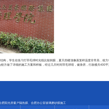
墙结构，学生在练习打羽毛球时光线比较刺眼，夏天四楼顶像蒸笼样温度非常高，校方
校方做了详细的施工方案和样板，经过几天时间羽毛球馆，健身房，行政楼共400平
合肥阳光房窗户隔热膜、合肥办公室玻璃磨砂膜施工